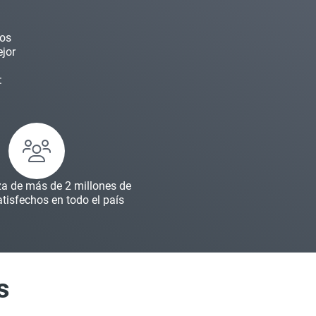
Nos
jor
:
za de más de 2 millones de
atisfechos en todo el país
s