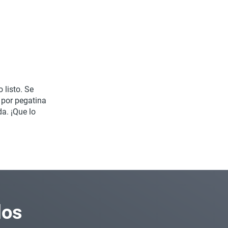
 listo. Se
 por pegatina
a. ¡Que lo
los