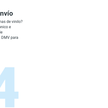
envío
has de vinilo?
ónico e
de
al DMV para