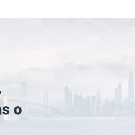
r
as o