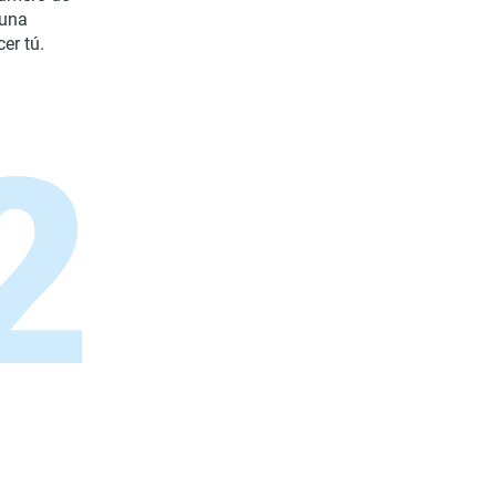
guna
er tú.