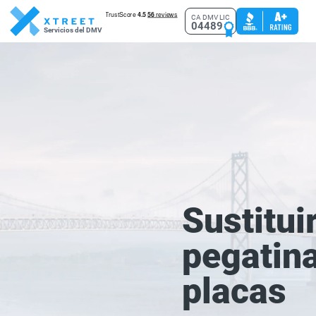
CA DMV LIC
04489
Servicios del DMV
Sustitui
pegatin
placas