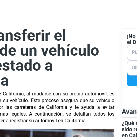
nsferir el
¡No 
el 
 de un vehículo
Pl
estado a
Úl
ia
e California, al mudarse con su propio automóvil, es
ar su vehículo. Este proceso asegura que su vehículo
or las carreteras de California y le ayuda a evitar
Avan
mas legales. A continuación, se detallan todos los
r a registrar su automóvil en California.
¿Qué s
sido r
en Cal