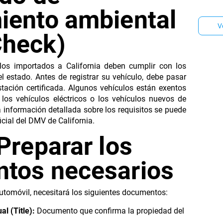
en per
iento ambiental
autoriz
que re
V
opción
heck)
tiene 
los importados a California deben cumplir con los
l estado. Antes de registrar su vehículo, debe pasar
ación certificada. Algunos vehículos están exentos
los vehículos eléctricos o los vehículos nuevos de
 información detallada sobre los requisitos se puede
icial del DMV de California.
Preparar los
tos necesarios
automóvil, necesitará los siguientes documentos:
al (Title):
Documento que confirma la propiedad del