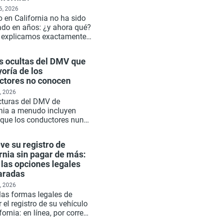
6, 2026
 en California no ha sido
rado en años: ¿y ahora qué?
e explicamos exactamente
be, qué sucede con el
o del DMV, cómo volver al
as ocultas del DMV que
 legal y qué puede
oría de los
ar Xtreet por usted en
ctores no conocen
, 2026
cturas del DMV de
rnia a menudo incluyen
s que los conductores nunca
ban: algunas obligatorias,
s situacionales, algunas
ve su registro de
es si conoce las reglas.
rnia sin pagar de más:
iene cada cargo oculto que
las opciones legales
a pena conocer antes de su
aradas
a renovación.
, 2026
las formas legales de
 el registro de su vehículo
fornia: en línea, por correo,