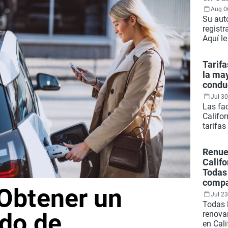
Aug 0
Su auto
regist
Aquí l
qué de
registr
Tarif
estado
la may
gestion
condu
línea.
Jul 30
Las fa
Califo
tarifa
espera
alguna
Renue
evitabl
Califo
Aquí t
Todas 
vale l
comp
próxim
 Obtener un
Jul 23
Todas 
ado de
renovar
en Cali