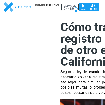
CA DMV LIC
04489
Cómo tra
registro
de otro 
Californ
Según la ley del estado d
necesario volver a registr
sea legal para circular p
posibles multas o proble
pasos necesarios para volve