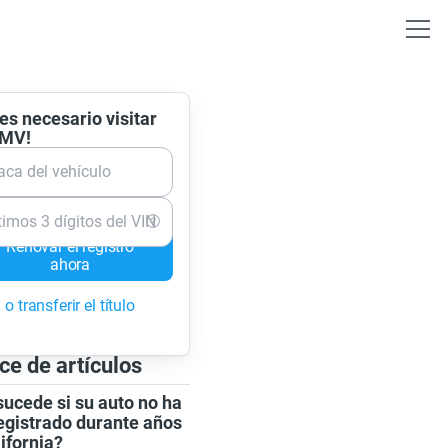
es necesario visitar
DMV!
aca del vehículo
timos 3 dígitos del VIN
Renovar el registro
ahora
o transferir el título
ce de artículos
ucede si su auto no ha
egistrado durante años
ifornia?