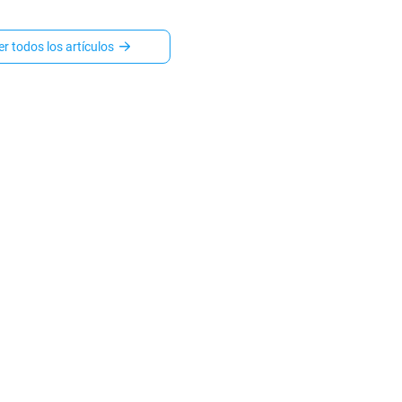
sona o a través de un socio
ado del DMV. Esto es lo
almente cuesta cada
er todos los artículos
, cuánto tarda y cuándo
más sentido cada una.