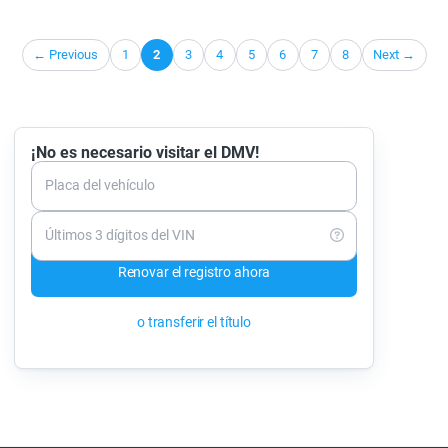
← Previous
1
2
3
4
5
6
7
8
Next →
¡No es necesario visitar el DMV!
Placa del vehículo
Últimos 3 dígitos del VIN
Renovar el registro ahora
o transferir el título