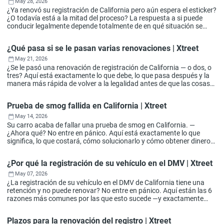
May 28, 2026
¿Ya renovó su registración de California pero aún espera el esticker?
¿O todavía está a la mitad del proceso? La respuesta a si puede
conducir legalmente depende totalmente de en qué situación se
encuentre — aquí tiene el desglose.
¿Qué pasa si se le pasan varias renovaciones | Xtreet
May 21, 2026
¿Se le pasó una renovación de registración de California — o dos, o
tres? Aquí está exactamente lo que debe, lo que pasa después y la
manera más rápida de volver a la legalidad antes de que las cosas
empeoren.
Prueba de smog fallida en California | Xtreet
May 14, 2026
Su carro acaba de fallar una prueba de smog en California. —
¿Ahora qué? No entre en pánico. Aquí está exactamente lo que
significa, lo que costará, cómo solucionarlo y cómo obtener dinero
del Estado para ayudar a pagarlo.
¿Por qué la registración de su vehículo en el DMV | Xtreet
May 07, 2026
¿La registración de su vehículo en el DMV de California tiene una
retención y no puede renovar? No entre en pánico. Aquí están las 6
razones más comunes por las que esto sucede —y exactamente
cómo eliminar cada una, a menudo sin poner un pie en una oficina
del DMV.
Plazos para la renovación del registro | Xtreet