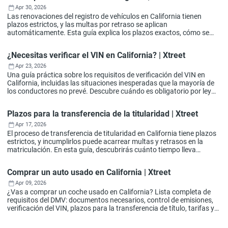
Apr 30, 2026
Las renovaciones del registro de vehículos en California tienen
plazos estrictos, y las multas por retraso se aplican
automáticamente. Esta guía explica los plazos exactos, cómo se
calculan las multas por retraso, las razones más comunes por las
que se incumplen los plazos y formas prácticas de evitar las multas,
¿Necesitas verificar el VIN en California? | Xtreet
incluida la renovación en línea a través de Xtreet.
Apr 23, 2026
Una guía práctica sobre los requisitos de verificación del VIN en
California, incluidas las situaciones inesperadas que la mayoría de
los conductores no prevé. Descubre cuándo es obligatorio por ley
realizar una inspección del VIN, cómo afecta esto a la matriculación
y a la tramitación del título de propiedad, y cómo evitar retrasos
Plazos para la transferencia de la titularidad | Xtreet
comunes siguiendo los pasos recomendados por expertos.
Apr 17, 2026
El proceso de transferencia de titularidad en California tiene plazos
estrictos, y incumplirlos puede acarrear multas y retrasos en la
matriculación. En esta guía, descubrirás cuánto tiempo lleva
realmente la transferencia de titularidad, qué factores influyen en
los plazos y cómo evitar los errores habituales que alargan el
Comprar un auto usado en California | Xtreet
proceso.
Apr 09, 2026
¿Vas a comprar un coche usado en California? Lista completa de
requisitos del DMV: documentos necesarios, control de emisiones,
verificación del VIN, plazos para la transferencia de título, tarifas y
consejos que los compradores suelen olvidar.