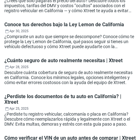
¿Crees que solo pagarás el precio del auto? Descubre todos los
impuestos, tarifas del DMV y costos “ocultos” asociados con el
registro vehicular en California — y cómo Xtreet te ayuda a evitar
pagos innecesarios.
Conoce tus derechos bajo la Ley Lemon de California
Apr 30, 2025
¿Compraste un auto que siempre se descompone? Conoce cómo te
protege la Ley Lemon de California, qué pasos seguir si tienes un
vehículo defectuoso y cómo Xtreet puede ayudarte con la
documentación y el soporte necesario.
¿Cuánto seguro de auto realmente necesitas | Xtreet
Apr 28, 2025
Descubre cuánta cobertura de seguro de auto realmente necesitas
en California. Conoce los mínimos legales, opciones inteligentes y
cómo evitar errores costosos con la ayuda del equipo de Xtreet.
¿Perdiste los documentos de tu auto en California? |
Xtreet
Apr 25, 2025
¿Perdiste tu registro vehicular, calcomanía o placa en California?
Descubre cómo reemplazarlos rápida y legalmente con Xtreet o el
DMV. Evita multas, demoras y estrés con esta guía paso a paso.
Cómo verificar el VIN de un auto antes de comprar | Xtreet