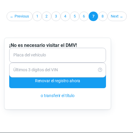
← Previous
1
2
3
4
5
6
7
8
Next →
¡No es necesario visitar el DMV!
Placa del vehículo
Últimos 3 dígitos del VIN
Renovar el registro ahora
o transferir el título