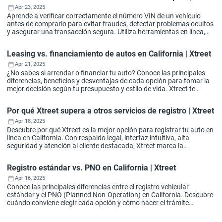
Apr 23, 2025
Aprende a verificar correctamente el número VIN de un vehículo
antes de comprarlo para evitar fraudes, detectar problemas ocultos
y asegurar una transacción segura. Utiliza herramientas en línea,
revisiones legales y el soporte de Xtreet para proteger tu inversión.
Leasing vs. financiamiento de autos en California | Xtreet
Apr 21, 2025
¿No sabes si arrendar o financiar tu auto? Conoce las principales
diferencias, beneficios y desventajas de cada opción para tomar la
mejor decisión según tu presupuesto y estilo de vida. Xtreet te
acompaña con un registro vehicular fácil y en línea, sin importar el
camino que elijas.
Por qué Xtreet supera a otros servicios de registro | Xtreet
Apr 18, 2025
Descubre por qué Xtreet es la mejor opción para registrar tu auto en
línea en California. Con respaldo legal, interfaz intuitiva, alta
seguridad y atención al cliente destacada, Xtreet marca la
diferencia.
Registro estándar vs. PNO en California | Xtreet
Apr 16, 2025
Conoce las principales diferencias entre el registro vehicular
estándar y el PNO (Planned Non-Operation) en California. Descubre
cuándo conviene elegir cada opción y cómo hacer el trámite
fácilmente en línea con Xtreet.