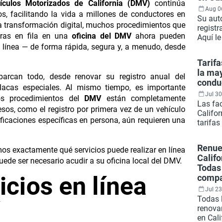
culos Motorizados de California (DMV)
continúa
Aug 0
s, facilitando la vida a millones de conductores en
Su auto
la transformación digital, muchos procedimientos que
regist
oras en fila en una
oficina del DMV
ahora pueden
Aquí l
 línea — de forma rápida, segura y, a menudo, desde
qué de
registr
Tarif
estado
la may
gestion
barcan todo, desde renovar su registro anual del
condu
línea.
 placas especiales. Al mismo tiempo, es importante
Jul 30
os procedimientos del
DMV
están completamente
Las fa
cesos, como el registro por primera vez de un vehículo
Califo
rificaciones específicas en persona, aún requieren una
tarifa
espera
alguna
Renue
mos exactamente qué servicios puede realizar en línea
evitabl
Califo
Aquí t
uede ser necesario acudir a su oficina local del DMV.
Todas 
vale l
icios en línea
comp
próxim
Jul 23
Todas 
V
renovar
en Cali