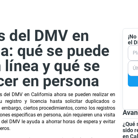
os del DMV en
¡No 
el 
ia: qué se puede
Pl
 línea y qué se
Úl
cer en persona
os del DMV en California ahora se pueden realizar en
 registro y licencia hasta solicitar duplicados o
in embargo, ciertos procedimientos, como los registros
Avan
iones específicas en persona, aún requieren una visita
ial del DMV le ayuda a ahorrar horas de espera y evitar
¿Qué s
ceros.
sido r
en Cal