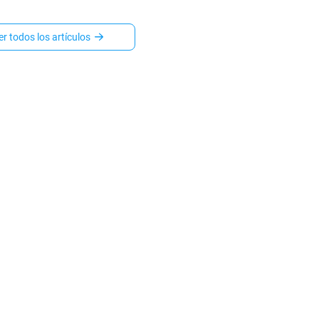
sona o a través de un socio
ado del DMV. Esto es lo
almente cuesta cada
er todos los artículos
, cuánto tarda y cuándo
más sentido cada una.