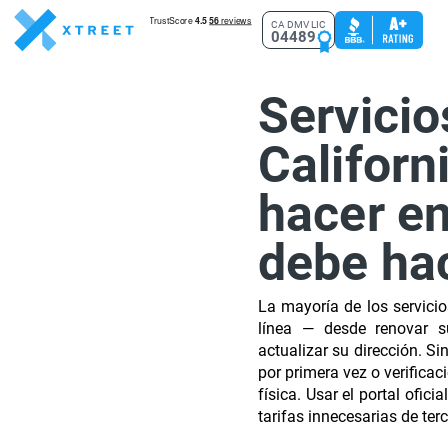
CA DMV LIC
04489
Servici
Californ
hacer en
debe ha
La mayoría de los servici
línea — desde renovar su
actualizar su dirección. S
por primera vez o verificac
física. Usar el portal ofic
tarifas innecesarias de ter