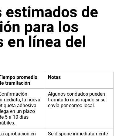
 estimados de
ión para los
s en línea del
Tiempo promedio
Notas
de tramitación
Confirmación
Algunos condados pueden
inmediata, la nueva
tramitarlo más rápido si se
etiqueta adhesiva
envía por correo local.
llega en un plazo
de 5 a 10 días
hábiles.
La aprobación en
Se dispone inmediatamente