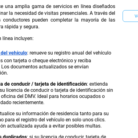
en per
ce una amplia gama de servicios en línea diseñados
autoriz
nar la necesidad de visitas presenciales. A través del
que re
V
los conductores pueden completar la mayoría de las
opción
a rápida y segura.
tiene 
n línea incluyen:
 del vehículo
: renueve su registro anual del vehículo
as con tarjeta o cheque electrónico y reciba
. Los documentos actualizados se envían
ión.
a de conducir / tarjeta de identificación
: extienda
su licencia de conducir o tarjeta de identificación sin
 oficina del DMV. Ideal para horarios ocupados o
dado recientemente.
ctualice su información de residencia tanto para su
 para el registro del vehículo en solo unos clics.
ón actualizada ayuda a evitar posibles multas.
s duplicados
: si su licencia de conducir, tarjeta de