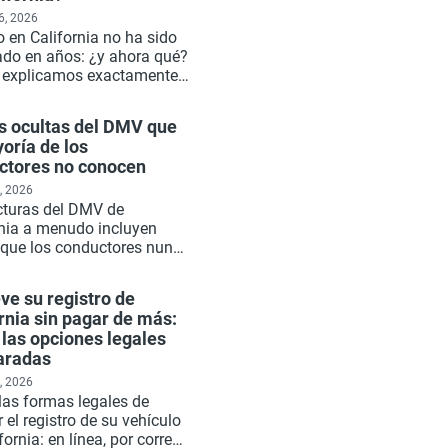
6, 2026
 en California no ha sido
rado en años: ¿y ahora qué?
e explicamos exactamente
be, qué sucede con el
o del DMV, cómo volver al
as ocultas del DMV que
 legal y qué puede
oría de los
ar Xtreet por usted en
ctores no conocen
, 2026
cturas del DMV de
rnia a menudo incluyen
s que los conductores nunca
ban: algunas obligatorias,
s situacionales, algunas
ve su registro de
es si conoce las reglas.
rnia sin pagar de más:
iene cada cargo oculto que
las opciones legales
a pena conocer antes de su
aradas
a renovación.
, 2026
las formas legales de
 el registro de su vehículo
fornia: en línea, por correo,