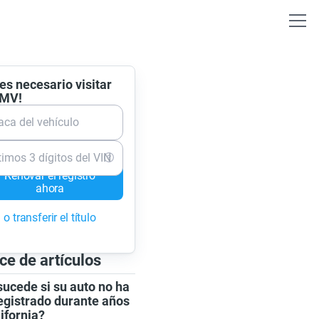
es necesario visitar
DMV!
aca del vehículo
timos 3 dígitos del VIN
Renovar el registro
ahora
o transferir el título
ce de artículos
ucede si su auto no ha
egistrado durante años
ifornia?