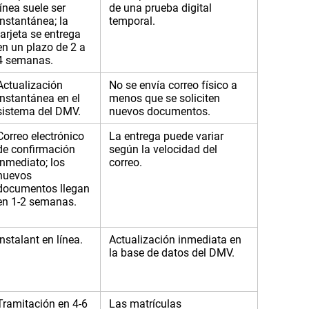
línea suele ser
de una prueba digital
instantánea; la
temporal.
tarjeta se entrega
en un plazo de 2 a
4 semanas.
Actualización
No se envía correo físico a
instantánea en el
menos que se soliciten
sistema del DMV.
nuevos documentos.
Correo electrónico
La entrega puede variar
de confirmación
según la velocidad del
inmediato; los
correo.
nuevos
documentos llegan
en 1-2 semanas.
Instalant en línea.
Actualización inmediata en
la base de datos del DMV.
Tramitación en 4-6
Las matrículas