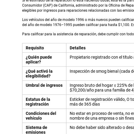
Si el estimado de la reparación lo está haciendo dudar, esta es la par
Consumidor (CAP) de California, administrado por la Oficina de Repar
elegibles por ingresos para reparaciones relacionadas con las emisi
Los vehículos del año de modelo 1996 o más nuevos pueden calificar
del año de modelo 1976–1995 pueden calificar para hasta $1,100. Es
Para calificar para la asistencia de reparación, debe cumplir con todo 
Requisito
Detalles
¿Quién puede
Propietario registrado con el títul
aplicar?
¿Qué activó la
Inspección de smog bienal (cada d
elegibilidad?
Umbral de ingresos
Ingreso bruto del hogar ≤ 225% de 
$70,200/año para una familia de 4
Estatus de la
Esticker de registración válido, O 
registración
más de 365 días
Condiciones del
No estar en proceso de venta, no es
vehículo
nombre de una empresa o sin fines
Sistema de
No debe haber sido alterado o des
emisiones