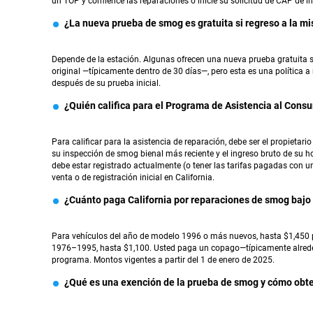
un TOP y comience las reparaciones o inicie su solicitud de CAP de i
¿La nueva prueba de smog es gratuita si regreso a la m
Depende de la estación. Algunas ofrecen una nueva prueba gratuita si
original —típicamente dentro de 30 días—, pero esta es una política a 
después de su prueba inicial.
¿Quién califica para el Programa de Asistencia al Consu
Para calificar para la asistencia de reparación, debe ser el propietari
su inspección de smog bienal más reciente y el ingreso bruto de su hog
debe estar registrado actualmente (o tener las tarifas pagadas con u
venta o de registración inicial en California.
¿Cuánto paga California por reparaciones de smog bajo
Para vehículos del año de modelo 1996 o más nuevos, hasta $1,450 p
1976–1995, hasta $1,100. Usted paga un copago—típicamente alrededo
programa. Montos vigentes a partir del 1 de enero de 2025.
¿Qué es una exención de la prueba de smog y cómo obt