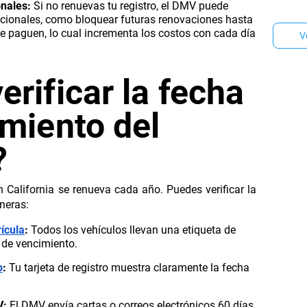
nales:
Si no renuevas tu registro, el DMV puede
en per
cionales, como bloquear futuras renovaciones hasta
autoriz
e paguen, lo cual incrementa los costos con cada día
que re
V
opción
tiene 
rificar la fecha
miento del
?
en California se renueva cada año. Puedes verificar la
neras:
ícula
:
Todos los vehículos llevan una etiqueta de
 de vencimiento.
o
:
Tu tarjeta de registro muestra claramente la fecha
V:
El DMV envía cartas o correos electrónicos 60 días