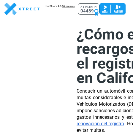
CA DMV LIC
04489
¿Cómo ev
recargos
el regis
en Calif
Conducir un automóvil con
multas considerables e in
Vehículos Motorizados (DM
impone sanciones adicionale
gastos innecesarios y est
renovación del registro
. H
evitar multas.