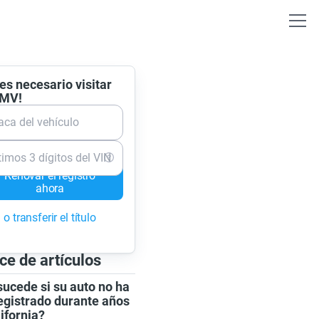
es necesario visitar
DMV!
aca del vehículo
timos 3 dígitos del VIN
Renovar el registro
ahora
o transferir el título
ce de artículos
ucede si su auto no ha
egistrado durante años
ifornia?