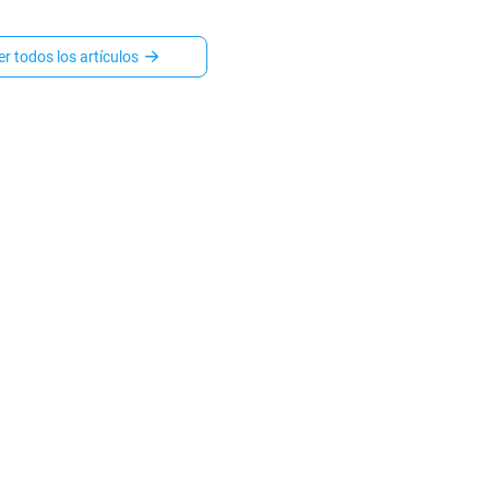
sona o a través de un socio
ado del DMV. Esto es lo
almente cuesta cada
er todos los artículos
, cuánto tarda y cuándo
más sentido cada una.