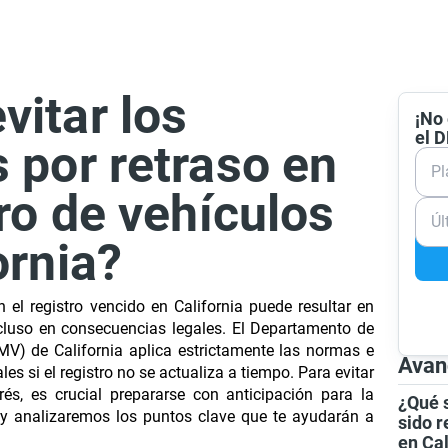
itar los
¡No 
el 
 por retraso en
Pl
tro de vehículos
Úl
ornia?
 el registro vencido en California puede resultar en
cluso en consecuencias legales. El Departamento de
V) de California aplica estrictamente las normas e
Avan
s si el registro no se actualiza a tiempo. Para evitar
rés, es crucial prepararse con anticipación para la
¿Qué s
oy analizaremos los puntos clave que te ayudarán a
sido r
en Cal