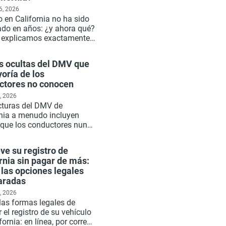
6, 2026
 en California no ha sido
rado en años: ¿y ahora qué?
e explicamos exactamente
be, qué sucede con el
o del DMV, cómo volver al
as ocultas del DMV que
 legal y qué puede
oría de los
ar Xtreet por usted en
ctores no conocen
, 2026
cturas del DMV de
rnia a menudo incluyen
s que los conductores nunca
ban: algunas obligatorias,
s situacionales, algunas
ve su registro de
es si conoce las reglas.
rnia sin pagar de más:
iene cada cargo oculto que
las opciones legales
a pena conocer antes de su
aradas
a renovación.
, 2026
las formas legales de
 el registro de su vehículo
fornia: en línea, por correo,