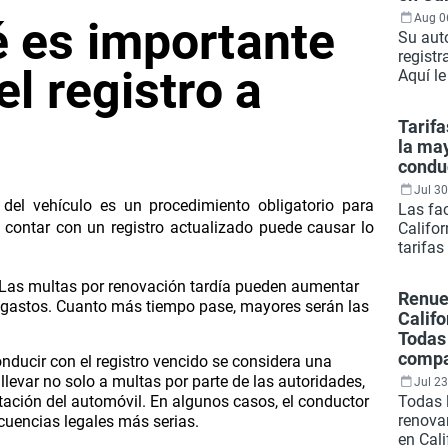
Aug 0
é es importante
Su auto
regist
el registro a
Aquí l
qué de
registr
Tarif
estado
la may
gestion
condu
línea.
Jul 30
o del vehículo es un procedimiento obligatorio para
Las fa
 contar con un registro actualizado puede causar lo
Califo
tarifa
espera
alguna
Las multas por renovación tardía pueden aumentar
Renue
evitabl
s gastos. Cuanto más tiempo pase, mayores serán las
Califo
Aquí t
Todas 
vale l
comp
nducir con el registro vencido se considera una
próxim
llevar no solo a multas por parte de las autoridades,
Jul 23
utación del automóvil. En algunos casos, el conductor
Todas 
renovar
cuencias legales más serias.
en Cali