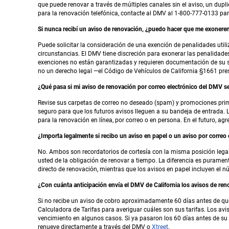
que puede renovar a través de múltiples canales sin el aviso, un dup
para la renovación telefónica, contacte al DMV al 1-800-777-0133 par
Si nunca recibí un aviso de renovación, ¿puedo hacer que me exonere
Puede solicitar la consideración de una exención de penalidades uti
circunstancias. El DMV tiene discreción para exonerar las penalidades
exenciones no están garantizadas y requieren documentación de su sit
no un derecho legal —el Código de Vehículos de California §1661 pres
¿Qué pasa si mi aviso de renovación por correo electrónico del DMV s
Revise sus carpetas de correo no deseado (spam) y promociones prim
seguro para que los futuros avisos lleguen a su bandeja de entrada. 
para la renovación en línea, por correo o en persona. En el futuro, ag
¿Importa legalmente si recibo un aviso en papel o un aviso por correo 
No. Ambos son recordatorios de cortesía con la misma posición legal: 
usted de la obligación de renovar a tiempo. La diferencia es purament
directo de renovación, mientras que los avisos en papel incluyen el n
¿Con cuánta anticipación envía el DMV de California los avisos de re
Si no recibe un aviso de cobro aproximadamente 60 días antes de que v
Calculadora de Tarifas para averiguar cuáles son sus tarifas. Los avi
vencimiento en algunos casos. Si ya pasaron los 60 días antes de su
renueve directamente a través del DMV o
Xtreet
.