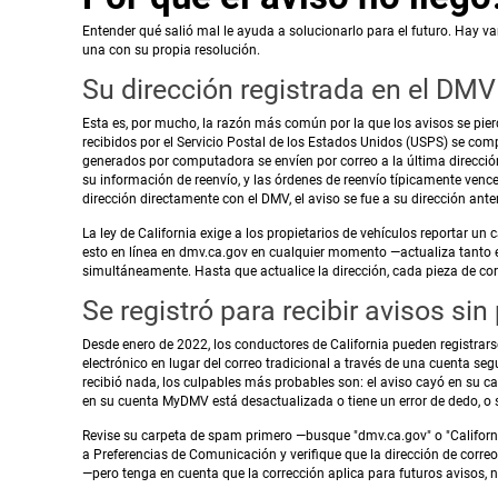
Entender qué salió mal le ayuda a solucionarlo para el futuro. Hay va
una con su propia resolución.
Su dirección registrada en el DM
Esta es, por mucho, la razón más común por la que los avisos se pier
recibidos por el Servicio Postal de los Estados Unidos (USPS) se co
generados por computadora se envíen por correo a la última dirección
su información de reenvío, y las órdenes de reenvío típicamente ve
dirección directamente con el DMV, el aviso se fue a su dirección anter
La ley de California exige a los propietarios de vehículos reportar u
esto en línea en dmv.ca.gov en cualquier momento —actualiza tanto el
simultáneamente. Hasta que actualice la dirección, cada pieza de cor
Se registró para recibir avisos sin
Desde enero de 2022, los conductores de California pueden registrarse
electrónico en lugar del correo tradicional a través de una cuenta seg
recibió nada, los culpables más probables son: el aviso cayó en su c
en su cuenta MyDMV está desactualizada o tiene un error de dedo, 
Revise su carpeta de spam primero —busque "dmv.ca.gov" o "California
a Preferencias de Comunicación y verifique que la dirección de correo 
—pero tenga en cuenta que la corrección aplica para futuros avisos, n